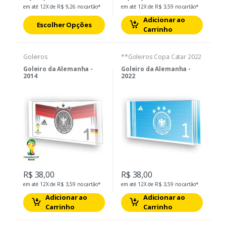
em até 12X de R$ 9,26 no cartão*
em até 12X de R$ 3,59 no cartão*
Adicionar ao
Escolher Opções
Carrinho
Goleiros
**Goleiros Copa Catar 2022
Goleiro da Alemanha -
Goleiro da Alemanha -
2014
2022
R$ 38,00
R$ 38,00
em até 12X de R$ 3,59 no cartão*
em até 12X de R$ 3,59 no cartão*
Adicionar ao
Adicionar ao
Carrinho
Carrinho