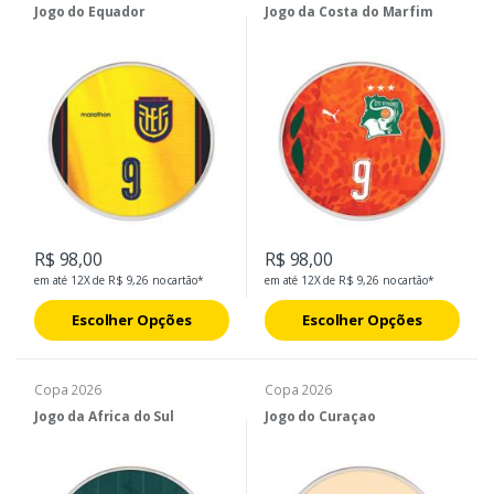
Jogo do Equador
Jogo da Costa do Marfim
R$ 98,00
R$ 98,00
em até 12X de R$ 9,26 no cartão*
em até 12X de R$ 9,26 no cartão*
Escolher Opções
Escolher Opções
Copa 2026
Copa 2026
Jogo da Africa do Sul
Jogo do Curaçao