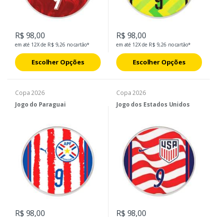
R$ 98,00
R$ 98,00
em até 12X de R$ 9,26 no cartão*
em até 12X de R$ 9,26 no cartão*
Escolher Opções
Escolher Opções
Copa 2026
Copa 2026
Jogo do Paraguai
Jogo dos Estados Unidos
R$ 98,00
R$ 98,00