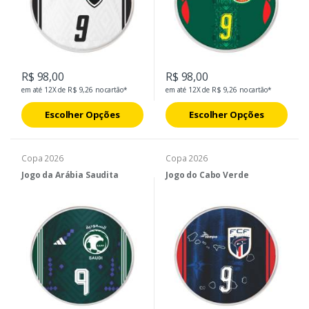
R$ 98,00
R$ 98,00
em até 12X de R$ 9,26 no cartão*
em até 12X de R$ 9,26 no cartão*
Escolher Opções
Escolher Opções
Copa 2026
Copa 2026
Jogo da Arábia Saudita
Jogo do Cabo Verde