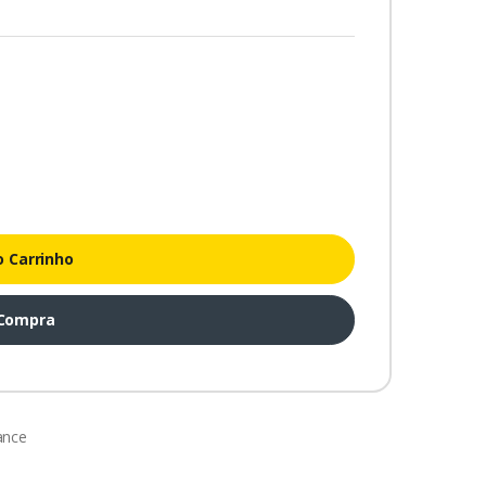
o Carrinho
 Compra
ance