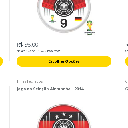
R$ 98,00
R
em até 12X de R$ 9,26 no cartão*
em
Escolher Opções
Times Fechados
C
Jogo da Seleção Alemanha - 2014
G