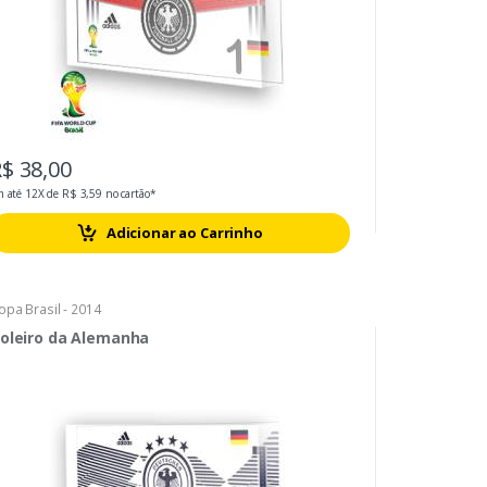
$ 38,00
 até 12X de R$ 3,59 no cartão*
Adicionar ao Carrinho
opa Brasil - 2014
oleiro da Alemanha