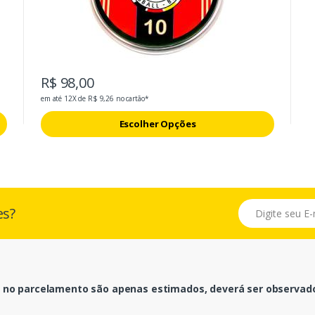
R$ 98,00
em até 12X de R$ 9,26 no cartão*
Escolher Opções
E-mail
es?
 no parcelamento são apenas estimados, deverá ser observado 