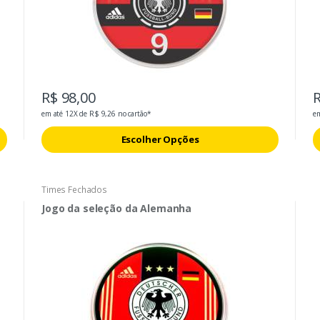
R$ 98,00
R
em até 12X de R$ 9,26 no cartão*
em
Escolher Opções
Times Fechados
Jogo da seleção da Alemanha