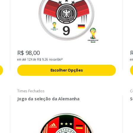
R$ 98,00
R
em até 12X de R$ 9,26 no cartão*
em
Escolher Opções
Times Fechados
C
Jogo da seleção da Alemanha
S