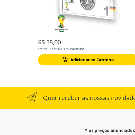
R$ 38,00
em até 12X de R$ 3,59 no cartão*
Adicionar ao Carrinho
Quer receber as nossas novidad
* os preços anunciados