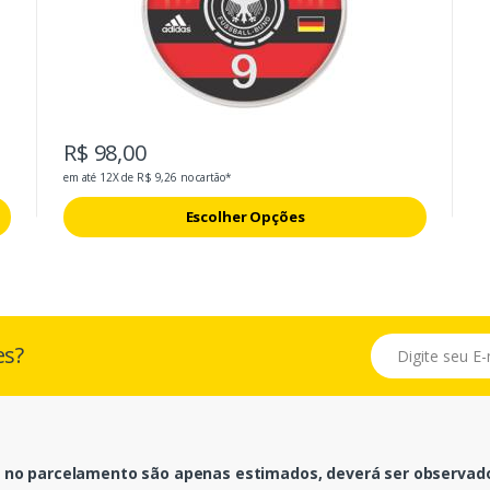
R$ 98,00
em até 12X de R$ 9,26 no cartão*
Escolher Opções
E-mail
es?
 no parcelamento são apenas estimados, deverá ser observado 