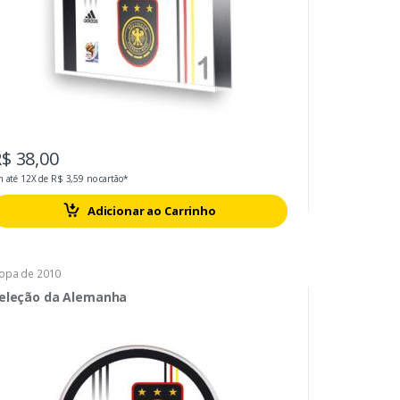
$ 38,00
 até 12X de R$ 3,59 no cartão*
Adicionar ao Carrinho
opa de 2010
eleção da Alemanha