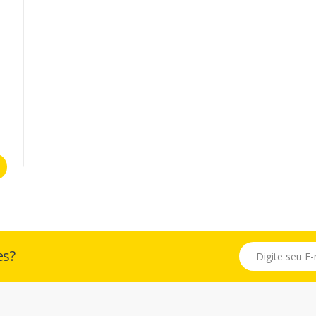
E-mail
es?