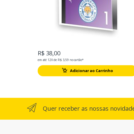
R$ 38,00
em até 12X de R$ 3,59 no cartão*
Adicionar ao Carrinho
Quer receber as nossas novidad