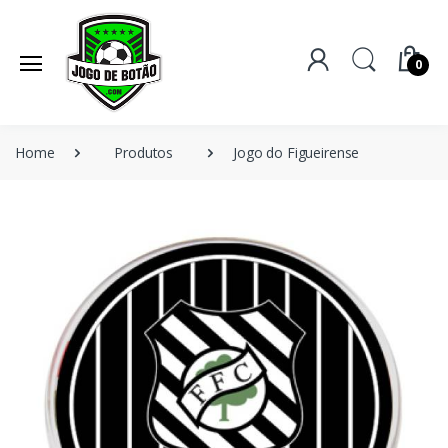
0
Home
Produtos
Jogo do Figueirense