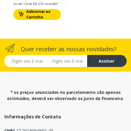
em até 12X de R$ 3,59 no cartão*
Adicionar ao
Carrinho
Quer receber as nossas novidades?
E-mail
Assinar
* os preços anunciados no parcelamento são apenas
estimados, deverá ser observado os juros da financeira.
Informações de Contato
CNPJ:
17.202.909/0001-25