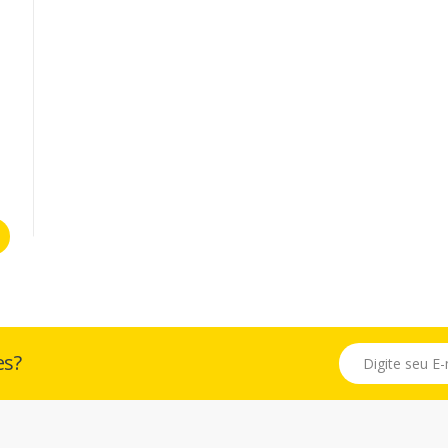
E-mail
es?